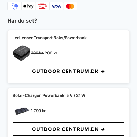
Har du set?
LedLenser Transport Boks/Powerbank
Den
Den
399
kr.
200
kr.
oprindelige
aktuelle
pris
pris
OUTDOORICENTRUM.DK →
var:
er:
399 kr..
200 kr..
Solar-Charger 'Powerbank' 5 V / 21 W
1.799
kr.
OUTDOORICENTRUM.DK →