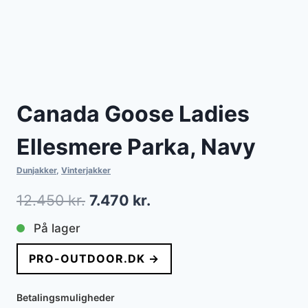
Canada Goose Ladies
Ellesmere Parka, Navy
Dunjakker
,
Vinterjakker
Den
Den
12.450
kr.
7.470
kr.
oprindelige
aktuelle
På lager
pris
pris
PRO-OUTDOOR.DK →
var:
er:
12.450 kr..
7.470 kr..
Betalingsmuligheder