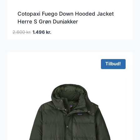
Cotopaxi Fuego Down Hooded Jacket
Herre S Grøn Dunjakker
Den
Den
2.600
kr.
1.496
kr.
oprindelige
aktuelle
pris
pris
var:
er:
2.600 kr..
1.496 kr..
Tilbud!