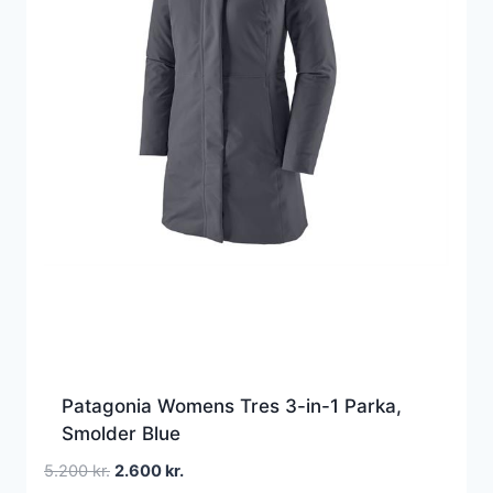
Patagonia Womens Tres 3-in-1 Parka,
Smolder Blue
Den
Den
5.200
kr.
2.600
kr.