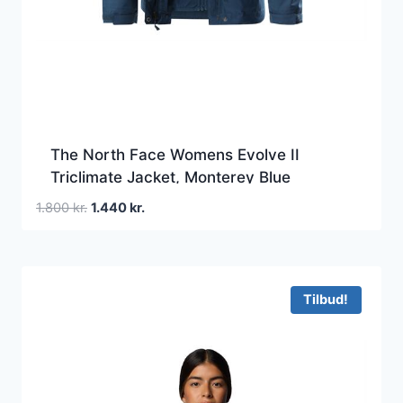
The North Face Womens Evolve II
Triclimate Jacket, Monterey Blue
Den
Den
1.800
kr.
1.440
kr.
oprindelige
aktuelle
pris
pris
var:
er:
1.800 kr..
1.440 kr..
Tilbud!