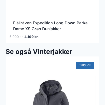
Fjällräven Expedition Long Down Parka
Dame XS Grøn Dunjakker
Den
Den
6.000
kr.
4.199
kr.
oprindelige
aktuelle
pris
pris
Se også Vinterjakker
var:
er:
6.000 kr..
4.199 kr..
Tilbud!