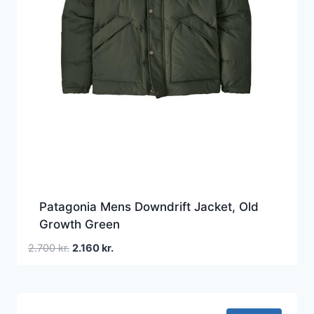
Patagonia Mens Downdrift Jacket, Old
Growth Green
Den
Den
2.700
kr.
2.160
kr.
oprindelige
aktuelle
pris
pris
var:
er:
2.700 kr..
2.160 kr..