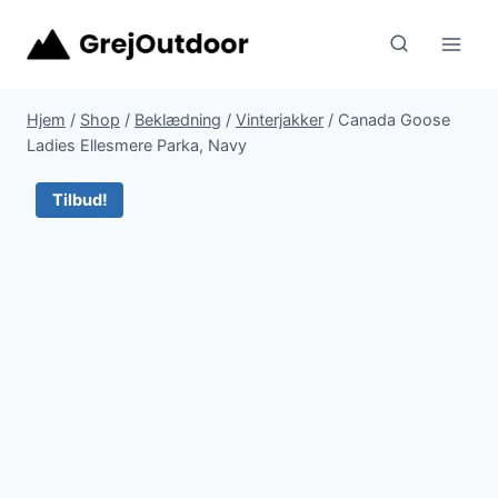
Fortsæt
til
indhold
Hjem
/
Shop
/
Beklædning
/
Vinterjakker
/
Canada Goose
Ladies Ellesmere Parka, Navy
Tilbud!