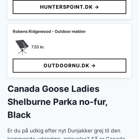
pris
pris
HUNTERSPOINT.DK →
var:
er:
699 kr..
589 kr..
Robens Ridgewood - Outdoor møbler
720
kr.
OUTDOORNU.DK →
Canada Goose Ladies
Shelburne Parka no-fur,
Black
Er du på udkig efter nyt Dunjakker grej til den