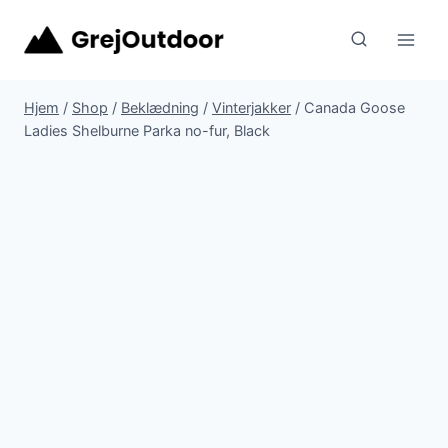
Fortsæt
til
indhold
Hjem
/
Shop
/
Beklædning
/
Vinterjakker
/
Canada Goose
Ladies Shelburne Parka no-fur, Black