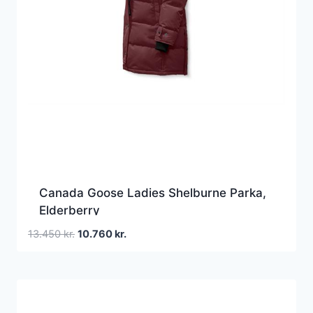
Canada Goose Ladies Shelburne Parka,
Elderberry
Den
Den
13.450
kr.
10.760
kr.
oprindelige
aktuelle
pris
pris
var:
er:
13.450 kr..
10.760 kr..