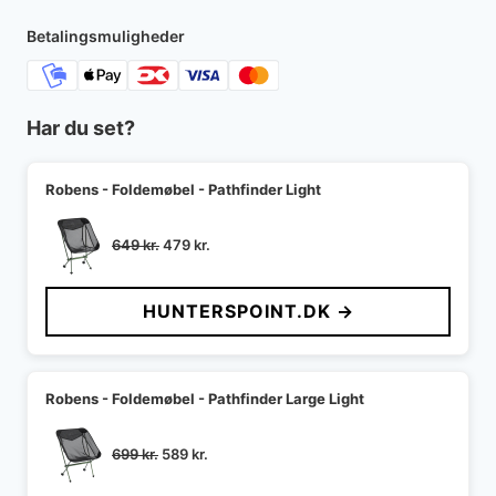
Betalingsmuligheder
Har du set?
Robens - Foldemøbel - Pathfinder Light
Den
Den
649
kr.
479
kr.
oprindelige
aktuelle
pris
pris
HUNTERSPOINT.DK →
var:
er:
649 kr..
479 kr..
Robens - Foldemøbel - Pathfinder Large Light
Den
Den
699
kr.
589
kr.
oprindelige
aktuelle