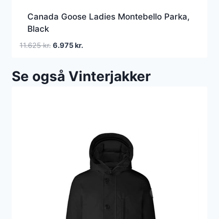
Canada Goose Ladies Montebello Parka,
Black
Den
Den
11.625
kr.
6.975
kr.
oprindelige
aktuelle
pris
pris
Se også Vinterjakker
var:
er:
11.625 kr..
6.975 kr..