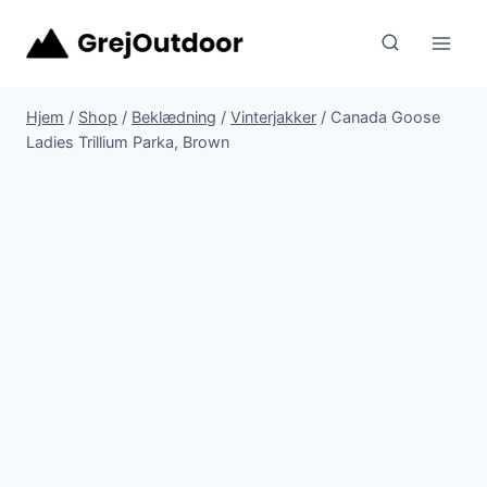
Fortsæt
til
indhold
Hjem
/
Shop
/
Beklædning
/
Vinterjakker
/
Canada Goose
Ladies Trillium Parka, Brown