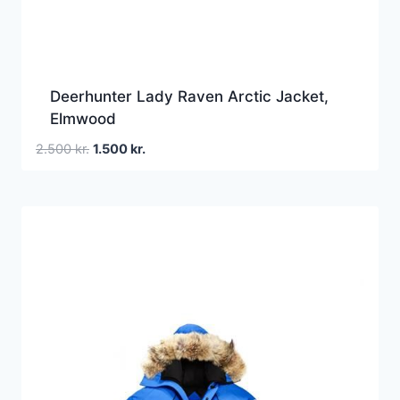
Deerhunter Lady Raven Arctic Jacket,
Elmwood
Den
Den
2.500
kr.
1.500
kr.
oprindelige
aktuelle
pris
pris
var:
er:
2.500 kr..
1.500 kr..