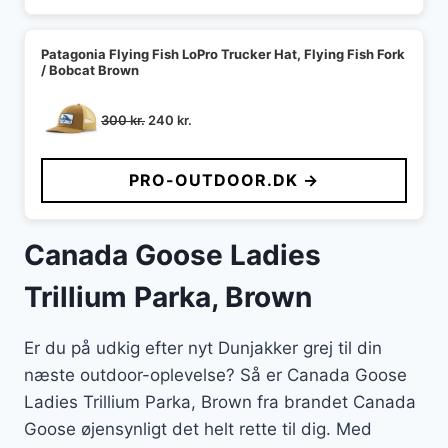
Patagonia Flying Fish LoPro Trucker Hat, Flying Fish Fork
/ Bobcat Brown
Den
Den
300
kr.
240
kr.
oprindelige
aktuelle
pris
pris
PRO-OUTDOOR.DK →
var:
er:
300 kr..
240 kr..
Canada Goose Ladies
Trillium Parka, Brown
Er du på udkig efter nyt Dunjakker grej til din
næste outdoor-oplevelse? Så er Canada Goose
Ladies Trillium Parka, Brown fra brandet Canada
Goose øjensynligt det helt rette til dig. Med