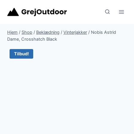
Fortsæt
til
indhold
Hjem
/
Shop
/
Beklædning
/
Vinterjakker
/
Nobis Astrid
Dame, Crosshatch Black
Tilbud!