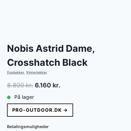
Nobis Astrid Dame,
Crosshatch Black
Dunjakker
,
Vinterjakker
Den
Den
8.800
kr.
6.160
kr.
oprindelige
aktuelle
På lager
pris
pris
PRO-OUTDOOR.DK →
var:
er:
8.800 kr..
6.160 kr..
Betalingsmuligheder