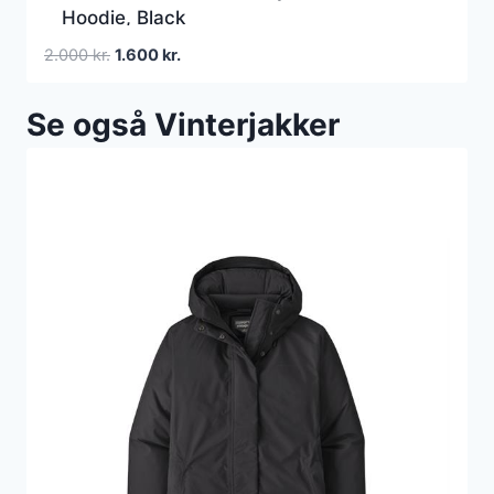
Hoodie, Black
Den
Den
2.000
kr.
1.600
kr.
oprindelige
aktuelle
pris
pris
Se også Vinterjakker
var:
er:
2.000 kr..
1.600 kr..