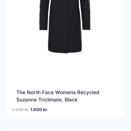
The North Face Womens Recycled
Suzanne Triclimate, Black
Den
Den
3.200
kr.
1.600
kr.
oprindelige
aktuelle
pris
pris
var:
er: