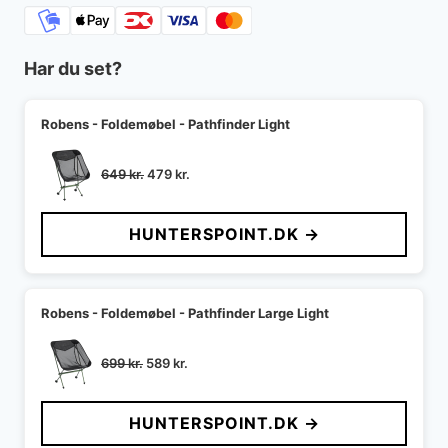
Har du set?
Robens - Foldemøbel - Pathfinder Light
Den
Den
649
kr.
479
kr.
oprindelige
aktuelle
pris
pris
HUNTERSPOINT.DK →
var:
er:
649 kr..
479 kr..
Robens - Foldemøbel - Pathfinder Large Light
Den
Den
699
kr.
589
kr.
oprindelige
aktuelle
pris
pris
HUNTERSPOINT.DK →
var:
er:
699 kr..
589 kr..