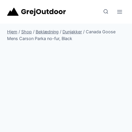
Fortsæt
til
indhold
Hjem
/
Shop
/
Beklædning
/
Dunjakker
/
Canada Goose
Mens Carson Parka no-fur, Black