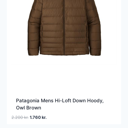
Patagonia Mens Hi-Loft Down Hoody,
Owl Brown
Den
Den
2.200
kr.
1.760
kr.
oprindelige
aktuelle