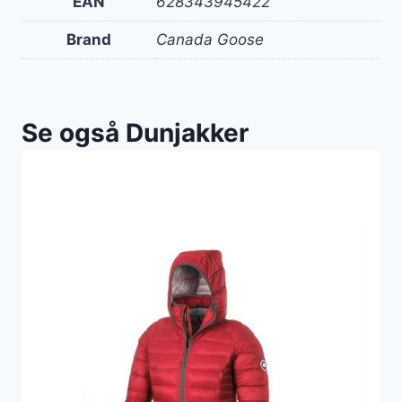
EAN
628343945422
Brand
Canada Goose
Se også Dunjakker