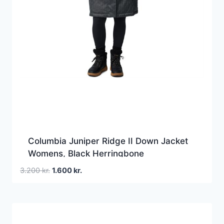
Columbia Juniper Ridge II Down Jacket
Womens, Black Herringbone
Den
Den
3.200
kr.
1.600
kr.
oprindelige
aktuelle
pris
pris
var:
er:
3.200 kr..
1.600 kr..