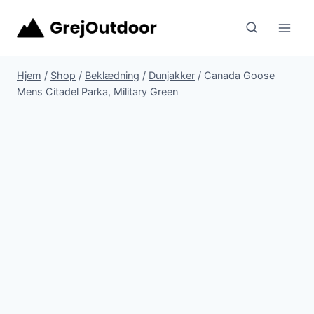
Fortsæt
til
indhold
Hjem
/
Shop
/
Beklædning
/
Dunjakker
/
Canada Goose
Mens Citadel Parka, Military Green