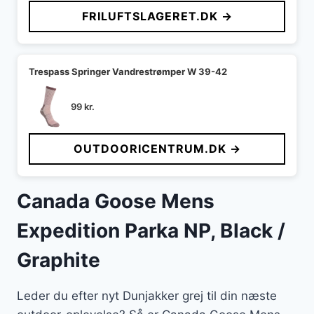
pris
pris
FRILUFTSLAGERET.DK →
var:
er:
1.129 kr..
881 kr..
Trespass Springer Vandrestrømper W 39-42
99
kr.
OUTDOORICENTRUM.DK →
Canada Goose Mens
Expedition Parka NP, Black /
Graphite
Leder du efter nyt Dunjakker grej til din næste