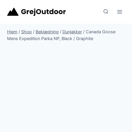
Fortsæt
til
indhold
Hjem
/
Shop
/
Beklædning
/
Dunjakker
/
Canada Goose
Mens Expedition Parka NP, Black / Graphite