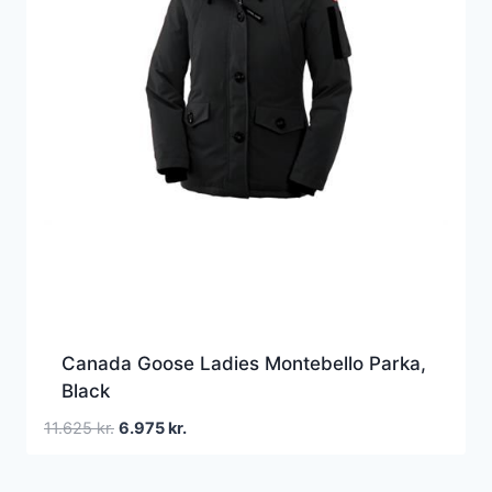
Canada Goose Ladies Montebello Parka,
Black
Den
Den
11.625
kr.
6.975
kr.
oprindelige
aktuelle
pris
pris