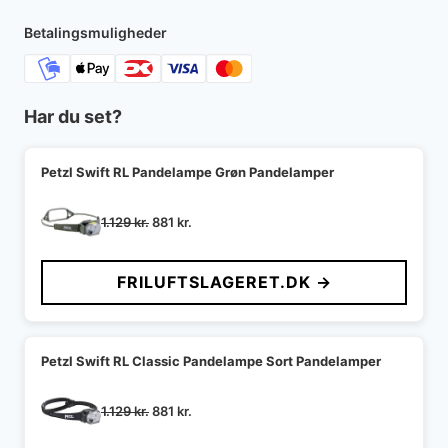
Betalingsmuligheder
Har du set?
Petzl Swift RL Pandelampe Grøn Pandelamper
Den
Den
1.129
kr.
881
kr.
oprindelige
aktuelle
pris
pris
FRILUFTSLAGERET.DK →
var:
er:
1.129 kr..
881 kr..
Petzl Swift RL Classic Pandelampe Sort Pandelamper
Den
Den
1.129
kr.
881
kr.
oprindelige
aktuelle