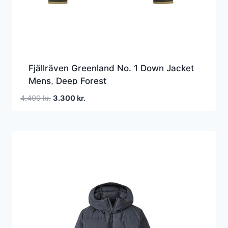
Fjällräven Greenland No. 1 Down Jacket
Mens, Deep Forest
Den
Den
4.400
kr.
3.300
kr.
oprindelige
aktuelle
pris
pris
var:
er:
4.400 kr..
3.300 kr..