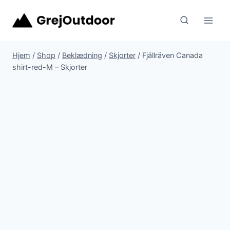
Fortsæt
til
indhold
Hjem
/
Shop
/
Beklædning
/
Skjorter
/
Fjällräven Canada
shirt-red-M – Skjorter