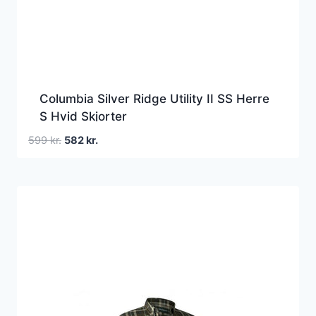
Columbia Silver Ridge Utility II SS Herre
S Hvid Skjorter
Den
Den
599
kr.
582
kr.
oprindelige
aktuelle
pris
pris
var:
er:
599 kr..
582 kr..