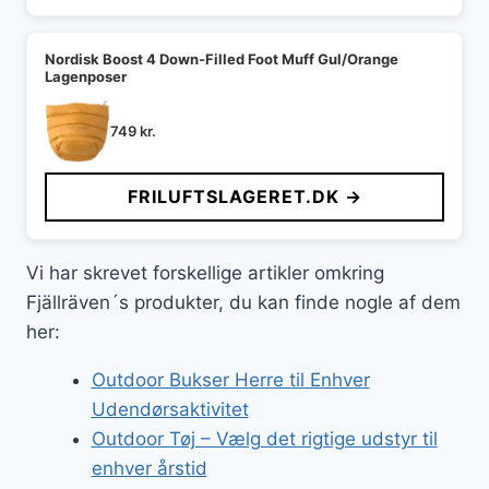
Nordisk Boost 4 Down-Filled Foot Muff Gul/Orange
Lagenposer
749
kr.
FRILUFTSLAGERET.DK →
Vi har skrevet forskellige artikler omkring
Fjällräven´s produkter, du kan finde nogle af dem
her:
Outdoor Bukser Herre til Enhver
Udendørsaktivitet
Outdoor Tøj – Vælg det rigtige udstyr til
enhver årstid