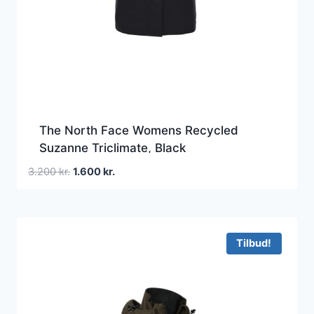
The North Face Womens Recycled
Suzanne Triclimate, Black
Den
Den
3.200
kr.
1.600
kr.
oprindelige
aktuelle
pris
pris
var:
er:
3.200 kr..
1.600 kr..
Tilbud!