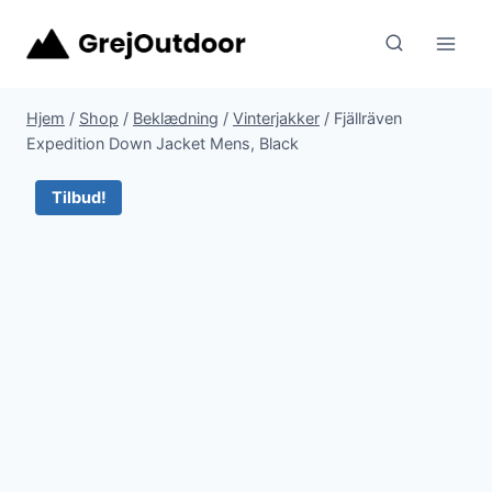
Fortsæt
til
indhold
Hjem
/
Shop
/
Beklædning
/
Vinterjakker
/
Fjällräven
Expedition Down Jacket Mens, Black
Tilbud!