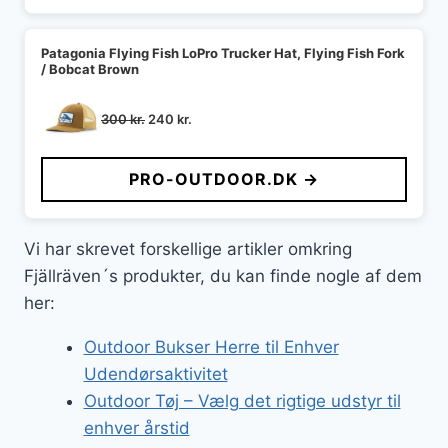
Patagonia Flying Fish LoPro Trucker Hat, Flying Fish Fork
/ Bobcat Brown
Den
Den
300
kr.
240
kr.
oprindelige
aktuelle
pris
pris
PRO-OUTDOOR.DK →
var:
er:
300 kr..
240 kr..
Vi har skrevet forskellige artikler omkring
Fjällräven´s produkter, du kan finde nogle af dem
her:
Outdoor Bukser Herre til Enhver
Udendørsaktivitet
Outdoor Tøj – Vælg det rigtige udstyr til
enhver årstid