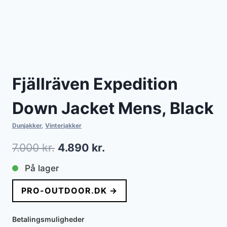
Fjällräven Expedition
Down Jacket Mens, Black
Dunjakker
,
Vinterjakker
Den
Den
7.000
kr.
4.890
kr.
oprindelige
aktuelle
På lager
pris
pris
PRO-OUTDOOR.DK →
var:
er:
7.000 kr..
4.890 kr..
Betalingsmuligheder