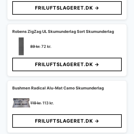
pris
pris
FRILUFTSLAGERET.DK →
var:
er:
659 kr..
471 kr..
Robens ZigZag UL Skumunderlag Sort Skumunderlag
Den
Den
89
kr.
72
kr.
oprindelige
aktuelle
pris
pris
FRILUFTSLAGERET.DK →
var:
er:
89 kr..
72 kr..
Bushmen Radical Alu-Mat Camo Skumunderlag
Den
Den
119
kr.
113
kr.
oprindelige
aktuelle
pris
pris
FRILUFTSLAGERET.DK →
var:
er:
119 kr..
113 kr..