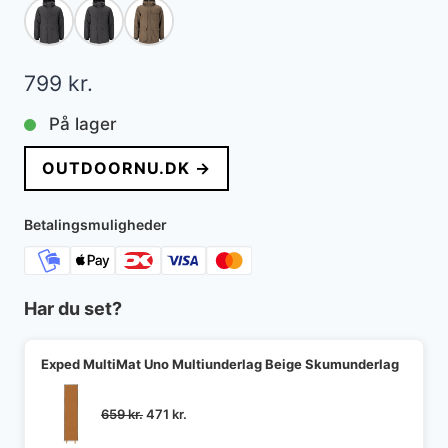
799
kr.
På lager
OUTDOORNU.DK →
Betalingsmuligheder
Har du set?
Exped MultiMat Uno Multiunderlag Beige Skumunderlag
Den
Den
659
kr.
471
kr.
oprindelige
aktuelle