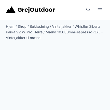
Fortsæt
til
indhold
Hjem
/
Shop
/
Beklædning
/
Vinterjakker
/
Whistler Siberia
Parka V2 W-Pro Herre / Mænd 10.000mm-espresso-3XL –
Vinterjakker til mænd