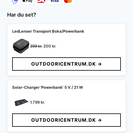
Har du set?
LedLenser Transport Boks/Powerbank
Den
Den
399
kr.
200
kr.
oprindelige
aktuelle
pris
pris
OUTDOORICENTRUM.DK →
var:
er:
399 kr..
200 kr..
Solar-Charger 'Powerbank' 5 V / 21 W
1.799
kr.
OUTDOORICENTRUM.DK →