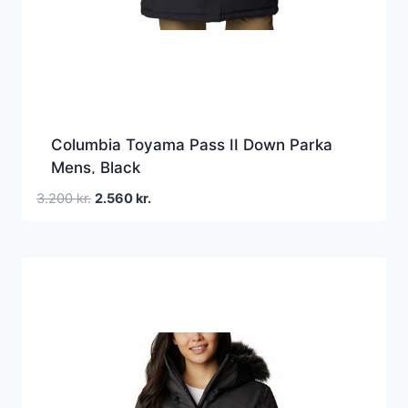
Columbia Toyama Pass II Down Parka
Mens, Black
Den
Den
3.200
kr.
2.560
kr.
oprindelige
aktuelle
pris
pris
var:
er:
3.200 kr..
2.560 kr..