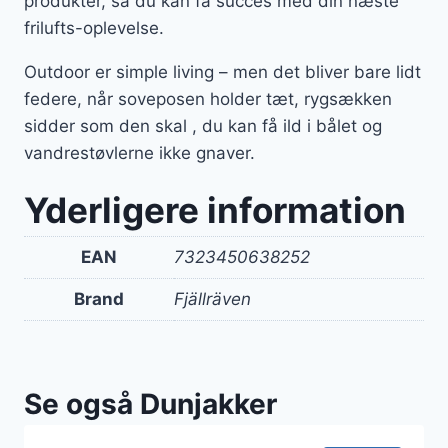
produkter, så du kan få succes med din næste
frilufts-oplevelse.
Outdoor er simple living – men det bliver bare lidt
federe, når soveposen holder tæt, rygsækken
sidder som den skal , du kan få ild i bålet og
vandrestøvlerne ikke gnaver.
Yderligere information
EAN
7323450638252
Brand
Fjällräven
Se også Dunjakker