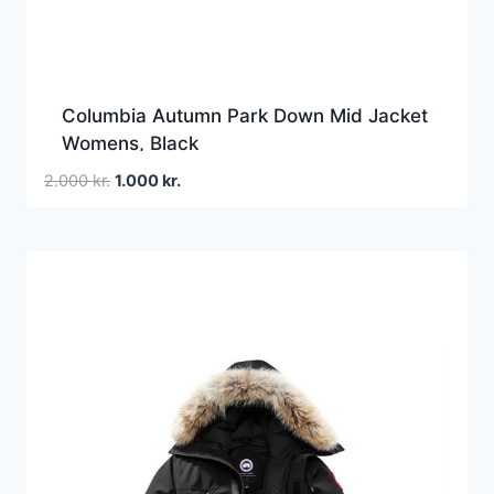
Columbia Autumn Park Down Mid Jacket
Womens, Black
Den
Den
2.000
kr.
1.000
kr.
oprindelige
aktuelle
pris
pris
var:
er:
2.000 kr..
1.000 kr..