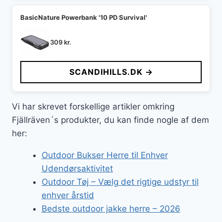
BasicNature Powerbank '10 PD Survival'
309
kr.
SCANDIHILLS.DK →
Vi har skrevet forskellige artikler omkring
Fjällräven´s produkter, du kan finde nogle af dem
her:
Outdoor Bukser Herre til Enhver
Udendørsaktivitet
Outdoor Tøj – Vælg det rigtige udstyr til
enhver årstid
Bedste outdoor jakke herre – 2026