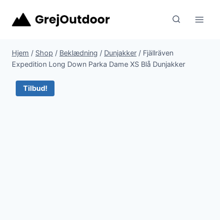
Fortsæt
til
indhold
Hjem
/
Shop
/
Beklædning
/
Dunjakker
/
Fjällräven
Expedition Long Down Parka Dame XS Blå Dunjakker
Tilbud!