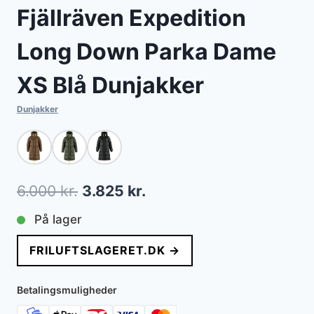
Fjällräven Expedition
Long Down Parka Dame
XS Blå Dunjakker
Dunjakker
Den
Den
6.000
kr.
3.825
kr.
oprindelige
aktuelle
På lager
pris
pris
FRILUFTSLAGERET.DK →
var:
er:
6.000 kr..
3.825 kr..
Betalingsmuligheder