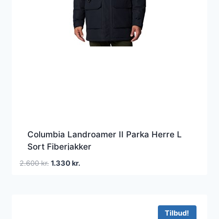
Columbia Landroamer II Parka Herre L
Sort Fiberjakker
Den
Den
2.600
kr.
1.330
kr.
oprindelige
aktuelle
pris
pris
var:
er:
2.600 kr..
1.330 kr..
Tilbud!