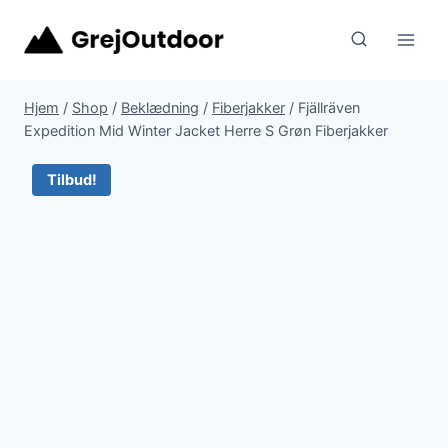
Fortsæt
til
indhold
Hjem
/
Shop
/
Beklædning
/
Fiberjakker
/
Fjällräven
Expedition Mid Winter Jacket Herre S Grøn Fiberjakker
Tilbud!