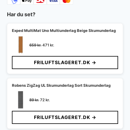
Har du set?
Exped MultiMat Uno Multiunderlag Beige Skumunderlag
Den
Den
659
kr.
471
kr.
oprindelige
aktuelle
pris
pris
FRILUFTSLAGERET.DK →
var:
er:
659 kr..
471 kr..
Robens ZigZag UL Skumunderlag Sort Skumunderlag
Den
Den
89
kr.
72
kr.
oprindelige
aktuelle
pris
pris
FRILUFTSLAGERET.DK →
var:
er:
89 kr..
72 kr..