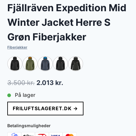
Fjällräven Expedition Mid
Winter Jacket Herre S
Grøn Fiberjakker
Fiberjakker
Den
Den
3.500
kr.
2.013
kr.
oprindelige
aktuelle
På lager
pris
pris
FRILUFTSLAGERET.DK →
var:
er:
3.500 kr..
2.013 kr..
Betalingsmuligheder