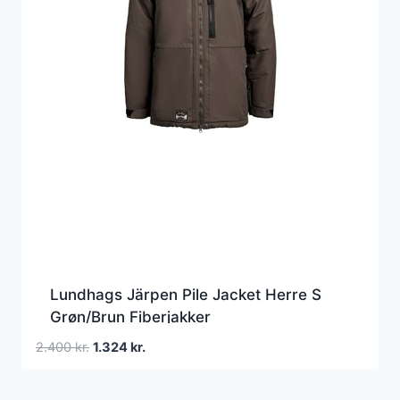
Lundhags Järpen Pile Jacket Herre S
Grøn/Brun Fiberjakker
Den
Den
2.400
kr.
1.324
kr.
oprindelige
aktuelle
pris
pris