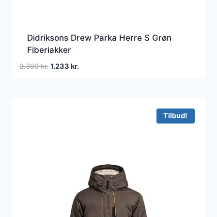
Didriksons Drew Parka Herre S Grøn
Fiberjakker
Den
Den
2.300
kr.
1.233
kr.
oprindelige
aktuelle
pris
pris
var:
er:
2.300 kr..
1.233 kr..
Tilbud!