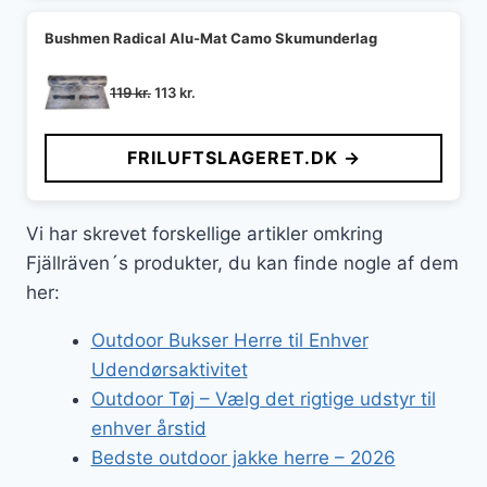
Bushmen Radical Alu-Mat Camo Skumunderlag
Den
Den
119
kr.
113
kr.
oprindelige
aktuelle
pris
pris
FRILUFTSLAGERET.DK →
var:
er:
119 kr..
113 kr..
Vi har skrevet forskellige artikler omkring
Fjällräven´s produkter, du kan finde nogle af dem
her:
Outdoor Bukser Herre til Enhver
Udendørsaktivitet
Outdoor Tøj – Vælg det rigtige udstyr til
enhver årstid
Bedste outdoor jakke herre – 2026