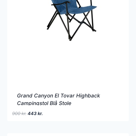
Grand Canyon El Tovar Highback
Campingstol Blå Stole
Den
Den
900
kr.
443
kr.
oprindelige
aktuelle
pris
pris
var:
er: