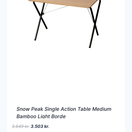
Snow Peak Single Action Table Medium
Bamboo Light Borde
Den
Den
3.649
kr.
3.503
kr.