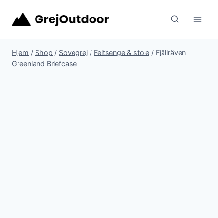
Fortsæt
til
indhold
Hjem
/
Shop
/
Sovegrej
/
Feltsenge & stole
/
Fjällräven
Greenland Briefcase