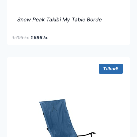
Snow Peak Takibi My Table Borde
Den
Den
1.709
kr.
1.596
kr.
oprindelige
aktuelle
pris
pris
var:
er:
1.709 kr..
1.596 kr..
Tilbud!