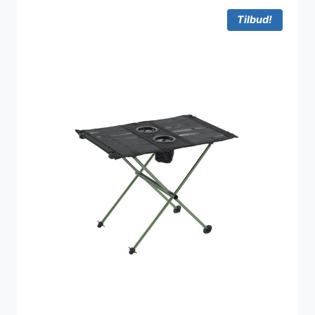
900 kr..
443 kr..
Tilbud!