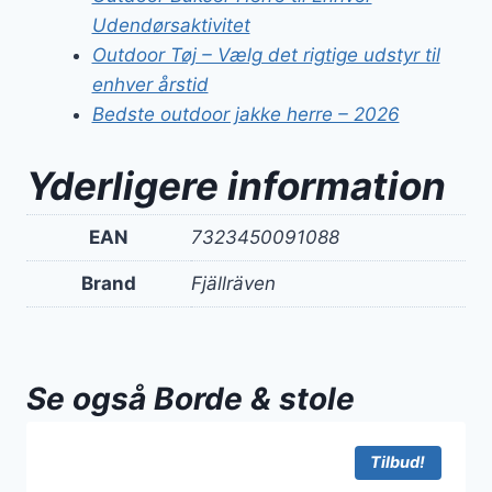
Udendørsaktivitet
Outdoor Tøj – Vælg det rigtige udstyr til
enhver årstid
Bedste outdoor jakke herre – 2026
Yderligere information
EAN
7323450091088
Brand
Fjällräven
Se også Borde & stole
Tilbud!