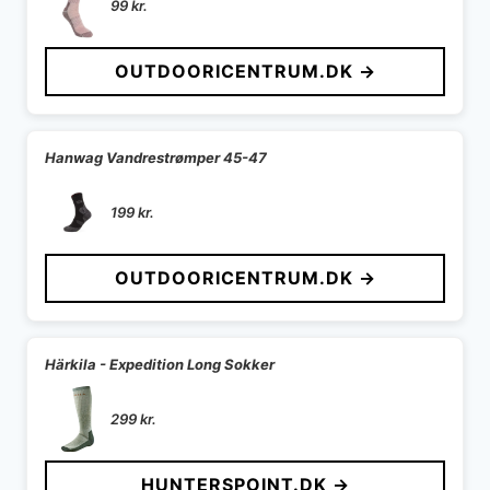
99
kr.
OUTDOORICENTRUM.DK →
Hanwag Vandrestrømper 45-47
199
kr.
OUTDOORICENTRUM.DK →
Härkila - Expedition Long Sokker
299
kr.
HUNTERSPOINT.DK →