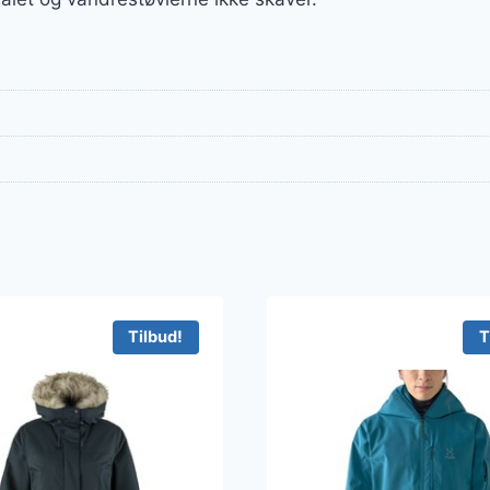
Tilbud!
T