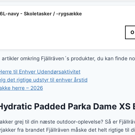
16L-navy - Skoletasker / -rygsække
O
e artikler omkring Fjällräven´s produkter, du kan finde n
erre til Enhver Udendørsaktivitet
g det rigtige udstyr til enhver årstid
akke herre – 2026
 Hydratic Padded Parka Dame XS B
jakker grej til din næste outdoor-oplevelse? Så er Fjäl
akker fra brandet Fjällräven måske det helt rigtige til 