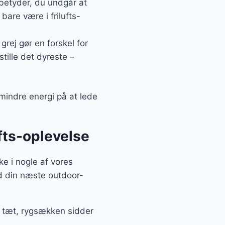
 betyder, du undgår at
bare være i frilufts-
grej gør en forskel for
stille det dyreste –
mindre energi på at lede
ufts-oplevelse
ke i nogle af vores
ed din næste outdoor-
r tæt, rygsækken sidder