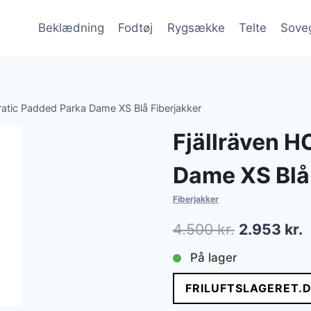
Beklædning
Fodtøj
Rygsække
Telte
Sove
ratic Padded Parka Dame XS Blå Fiberjakker
Fjällräven H
Dame XS Blå 
Fiberjakker
Den
D
4.500
kr.
2.953
kr.
oprindelig
a
På lager
pris
p
FRILUFTSLAGERET.
var:
e