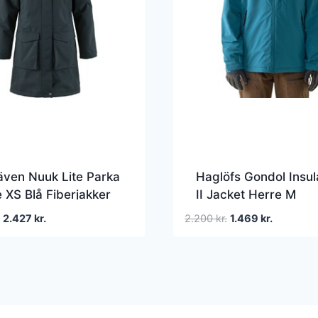
räven Nuuk Lite Parka
Haglöfs Gondol Insul
XS Blå Fiberjakker
II Jacket Herre M
Grøn/Blå Fiberjakker
Den
Den
Den
Den
2.427
kr.
2.200
kr.
1.469
kr.
oprindelige
aktuelle
oprindelige
aktuelle
pris
pris
pris
pris
var:
er:
var:
er:
4.200 kr..
2.427 kr..
2.200 kr..
1.469 kr..