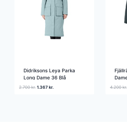
Didriksons Leya Parka
Fjäll
Long Dame 36 Blå
Dame 
Fiberjakker
Den
Den
2.700
kr.
1.367
kr.
4.200
kr.
oprindelige
aktuelle
pris
pris
var:
er:
2.700 kr..
1.367 kr..