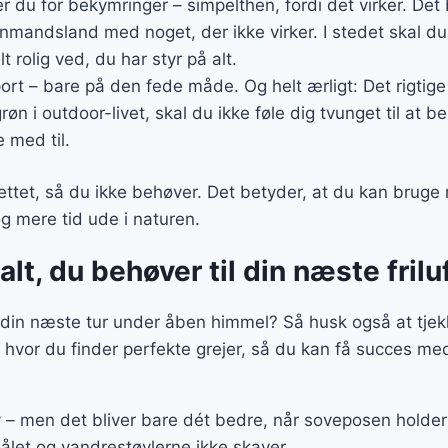
er du for bekymringer – simpelthen, fordi det virker. Det
nmandsland med noget, der ikke virker. I stedet skal du 
 rolig ved, du har styr på alt.
sport – bare på den fede måde. Og helt ærligt: Det rigtige 
røn i outdoor-livet, skal du ikke føle dig tvunget til at be
 med til.
ttet, så du ikke behøver. Det betyder, at du kan bruge 
og mere tid ude i naturen.
alt, du behøver til din næste fril
il din næste tur under åben himmel? Så husk også at tjek
 hvor du finder perfekte grejer, så du kan få succes m
iv – men det bliver bare dét bedre, når soveposen holde
bålet og vandrestøvlerne ikke skaver.