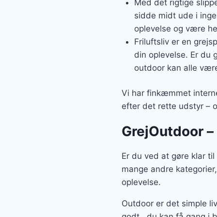
Med det rigtige slipp
sidde midt ude i inge
oplevelse og være helt
Friluftsliv er en grej
din oplevelse. Er du g
outdoor kan alle være
Vi har finkæmmet interne
efter det rette udstyr – 
GrejOutdoor – 
Er du ved at gøre klar t
mange andre kategorier,
oplevelse.
Outdoor er det simple l
godt , du kan få gang i 