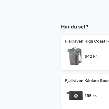
Har du set?
Fjällräven High Coast 
642
kr.
Fjällräven Kånken Gea
165
kr.