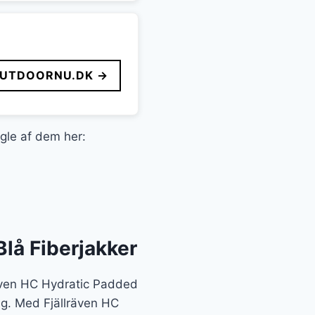
UTDOORNU.DK →
ogle af dem her:
lå Fiberjakker
lräven HC Hydratic Padded
dig. Med Fjällräven HC