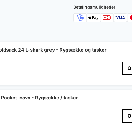
4.500 kr..
2
Betalingsmuligheder
Foldsack 24 L-shark grey - Rygsække og tasker
O
r Pocket-navy - Rygsække / tasker
O