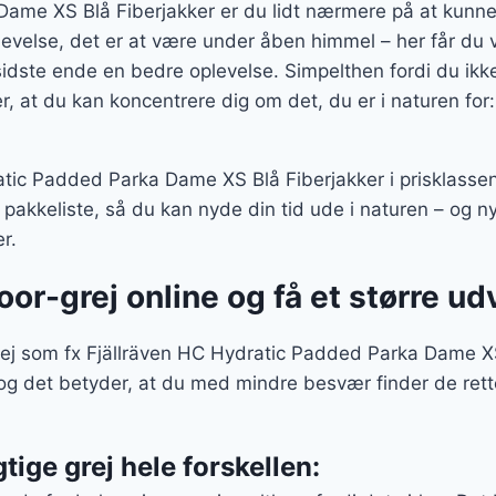
ame XS Blå Fiberjakker er du lidt nærmere på at kunne
evelse, det er at være under åben himmel – her får du v
 sidste ende en bedre oplevelse. Simpelthen fordi du ik
der, at du kan koncentrere dig om det, du er i naturen f
tic Padded Parka Dame XS Blå Fiberjakker i prisklassen
akkeliste, så du kan nyde din tid ude i naturen – og ny
r.
oor-grej online og få et større ud
ej som fx Fjällräven HC Hydratic Padded Parka Dame XS 
 og det betyder, at du med mindre besvær finder de rett
gtige grej hele forskellen: