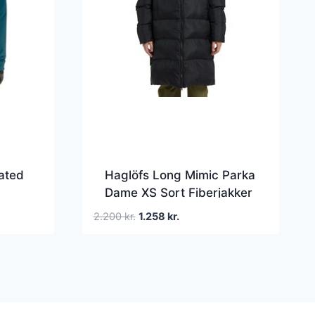
ated
Haglöfs Long Mimic Parka
Dame XS Sort Fiberjakker
Den
Den
2.200
kr.
1.258
kr.
oprindelige
aktuelle
pris
pris
var:
er:
2.200 kr..
1.258 kr..