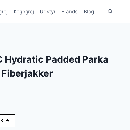
grej
Kogegrej
Udstyr
Brands
Blog
C Hydratic Padded Parka
Fiberjakker
en
e
ktuelle
ris
DK →
r: