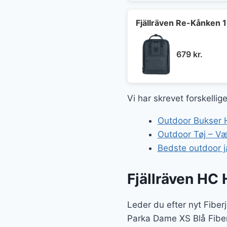
Fjällräven Re-Kånken 
679
kr.
Vi har skrevet forskellig
Outdoor Bukser H
Outdoor Tøj – Væl
Bedste outdoor j
Fjällräven HC
Leder du efter nyt Fiber
Parka Dame XS Blå Fiberj