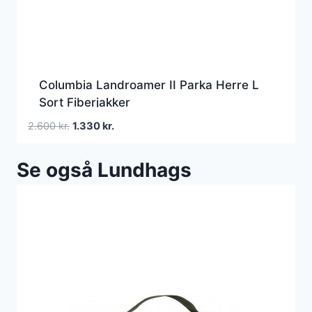
Columbia Landroamer II Parka Herre L
Sort Fiberjakker
Den
Den
2.600
kr.
1.330
kr.
oprindelige
aktuelle
pris
pris
Se også Lundhags
var:
er:
2.600 kr..
1.330 kr..