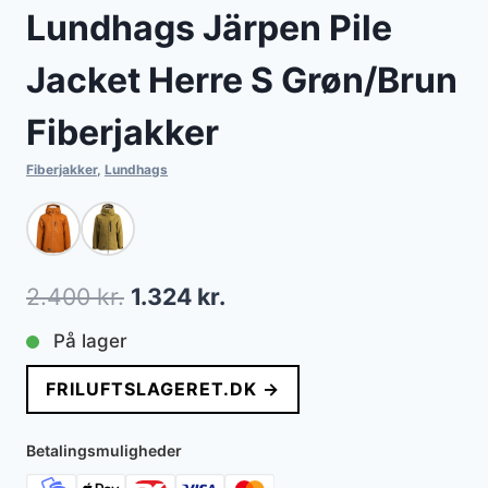
Lundhags Järpen Pile
Jacket Herre S Grøn/Brun
Fiberjakker
Fiberjakker
,
Lundhags
Den
Den
2.400
kr.
1.324
kr.
oprindelige
aktuelle
På lager
pris
pris
FRILUFTSLAGERET.DK →
var:
er:
2.400 kr..
1.324 kr..
Betalingsmuligheder