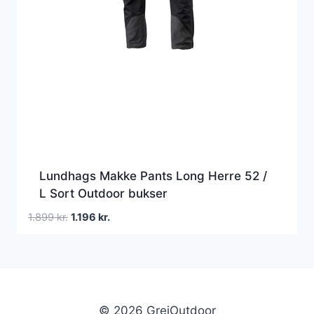
Lundhags Makke Pants Long Herre 52 /
L Sort Outdoor bukser
Den
Den
1.899
kr.
1.196
kr.
oprindelige
aktuelle
pris
pris
var:
er:
1.899 kr..
1.196 kr..
© 2026 GrejOutdoor