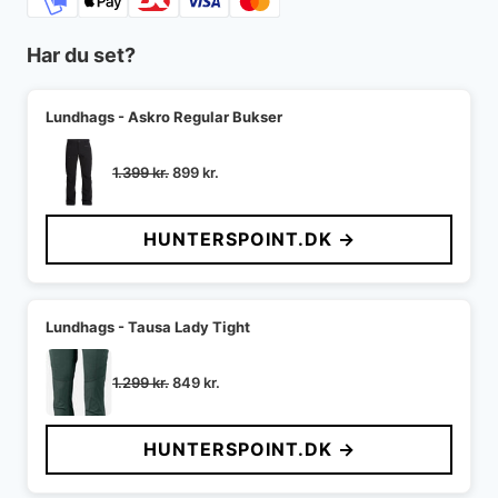
Har du set?
Lundhags - Askro Regular Bukser
Den
Den
1.399
kr.
899
kr.
oprindelige
aktuelle
pris
pris
HUNTERSPOINT.DK →
var:
er:
1.399 kr..
899 kr..
Lundhags - Tausa Lady Tight
Den
Den
1.299
kr.
849
kr.
oprindelige
aktuelle
pris
pris
HUNTERSPOINT.DK →
var:
er:
1.299 kr..
849 kr..