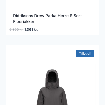
Didriksons Drew Parka Herre S Sort
Fiberjakker
Den
Den
2.300
kr.
1.361
kr.
oprindelige
aktuelle
pris
pris
var:
er:
2.300 kr..
1.361 kr..
Tilbud!