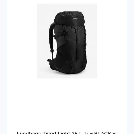
Lundhags Tived Light 25 L Jr – BLACK –