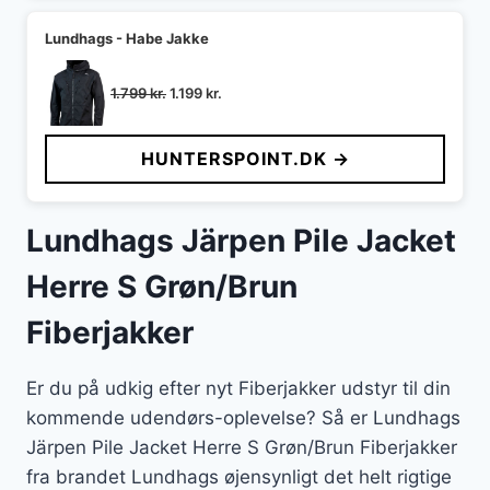
Lundhags - Habe Jakke
Den
Den
1.799
kr.
1.199
kr.
oprindelige
aktuelle
pris
pris
HUNTERSPOINT.DK →
var:
er:
1.799 kr..
1.199 kr..
Lundhags Järpen Pile Jacket
Herre S Grøn/Brun
Fiberjakker
Er du på udkig efter nyt Fiberjakker udstyr til din
kommende udendørs-oplevelse? Så er Lundhags
Järpen Pile Jacket Herre S Grøn/Brun Fiberjakker
fra brandet Lundhags øjensynligt det helt rigtige