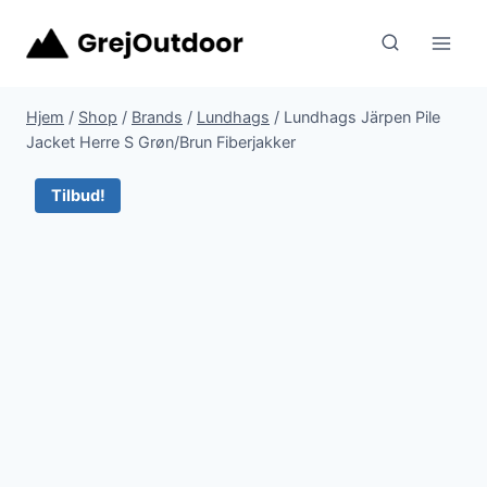
Fortsæt
til
indhold
Hjem
/
Shop
/
Brands
/
Lundhags
/
Lundhags Järpen Pile
Jacket Herre S Grøn/Brun Fiberjakker
Tilbud!