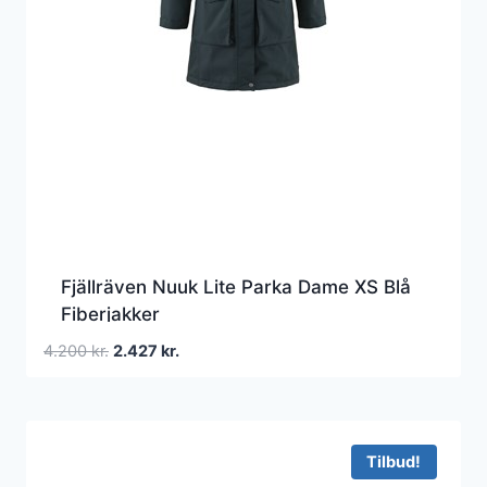
Fjällräven Nuuk Lite Parka Dame XS Blå
Fiberjakker
Den
Den
4.200
kr.
2.427
kr.
oprindelige
aktuelle
pris
pris
var:
er:
4.200 kr..
2.427 kr..
Tilbud!