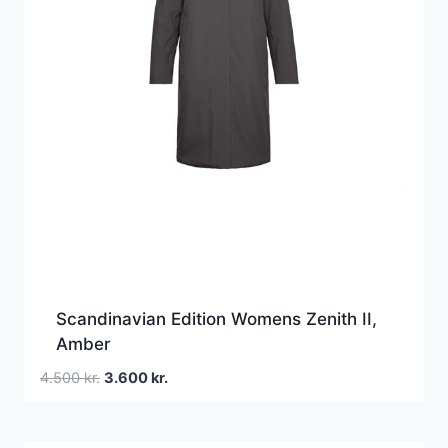
Scandinavian Edition Womens Zenith II,
Amber
Den
Den
4.500
kr.
3.600
kr.
oprindelige
aktuelle
pris
pris
var:
er: