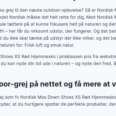
sko grej til den næste outdoor-oplevelse? Så er Nordi
det Nordisk måske det helt rette for dig. Med Nordis
e tættere på at kunne fokusere helt på naturen og den 
 fri – her får du virksomt udstyr, der fungerer. Og det b
d du ikke skal tænke på udstyr der ikke virker, og det b
naturen for: Frisk luft og smuk natur.
hoes XS Rød Hjemmesko i prisklassen pris fra websh
 du kan nyde din tid ude i naturen – og nyde den fred,
door-grej på nettet og få mere at
rej som fx Nordisk Mos Down Shoes XS Rød Hjemmesko p
tyder, at du hurtigere spotter de perfekte produkter, 