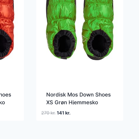
hoes
Nordisk Mos Down Shoes
ko
XS Grøn Hjemmesko
Den
Den
270
kr.
141
kr.
oprindelige
aktuelle
pris
pris
var:
er: