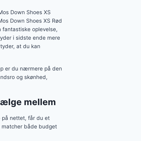
sk Mos Down Shoes XS
k Mos Down Shoes XS Rød
fantastiske oplevelse,
etyder i sidste ende mere
etyder, at du kan
op er du nærmere på den
 åndsro og skønhed,
 vælge mellem
å nettet, får du et
der matcher både budget