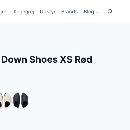
grej
Kogegrej
Udstyr
Brands
Blog
 Down Shoes XS Rød
le