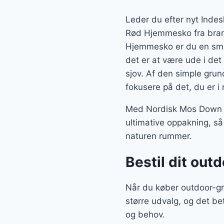
Leder du efter nyt Inde
Rød Hjemmesko fra bran
Hjemmesko er du en smul
det er at være ude i det
sjov. Af den simple grun
fokusere på det, du er i 
Med Nordisk Mos Down S
ultimative oppakning, så
naturen rummer.
Bestil dit out
Når du køber outdoor-g
større udvalg, og det be
og behov.