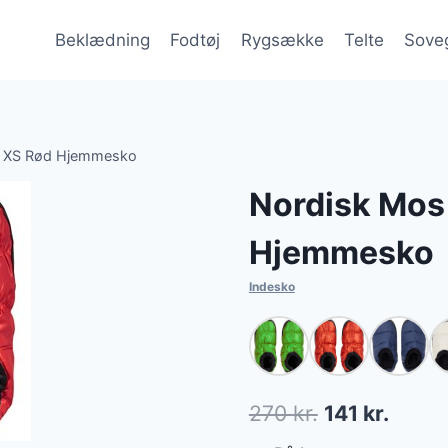
Beklædning
Fodtøj
Rygsække
Telte
Sove
 XS Rød Hjemmesko
Nordisk Mos
Hjemmesko
Indesko
Den
Den
270
kr.
141
kr.
oprindelige
aktuel