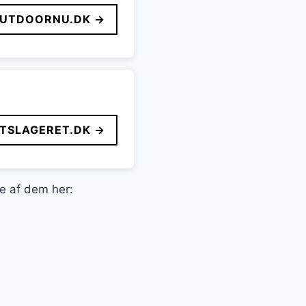
UTDOORNU.DK →
FTSLAGERET.DK →
le af dem her: