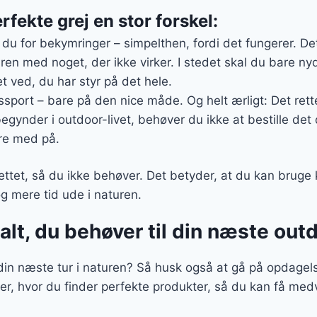
rfekte grej en stor forskel:
 du for bekymringer – simpelthen, fordi det fungerer. De
ren med noget, der ikke virker. I stedet skal du bare n
t ved, du har styr på det hele.
sport – bare på den nice måde. Og helt ærligt: Det rette 
egynder i outdoor-livet, behøver du ikke at bestille det
e med på.
ttet, så du ikke behøver. Det betyder, at du kan bruge 
og mere tid ude i naturen.
alt, du behøver til din næste ou
l din næste tur i naturen? Så husk også at gå på opdagels
ier, hvor du finder perfekte produkter, så du kan få m