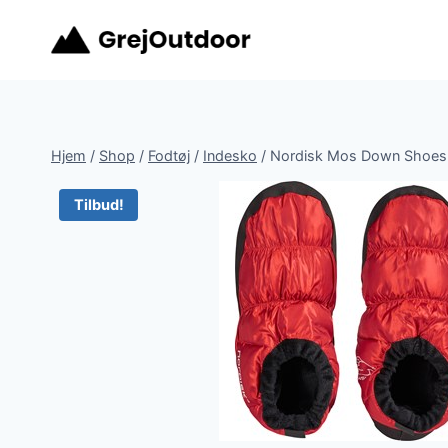
Fortsæt
til
indhold
Hjem
/
Shop
/
Fodtøj
/
Indesko
/
Nordisk Mos Down Shoes
Tilbud!