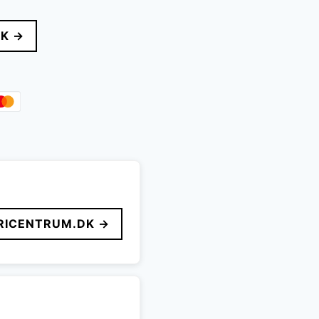
DK →
..
ICENTRUM.DK →