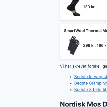
120
kr.
SmartWool Thermal Mer
Den
299
kr.
166
k
oprin
pris
var:
Vi har skrevet forskelli
299 kr
Bedste letvægtst
Bedste Glamping
Bedste 3 telte ti
Nordisk Mos 