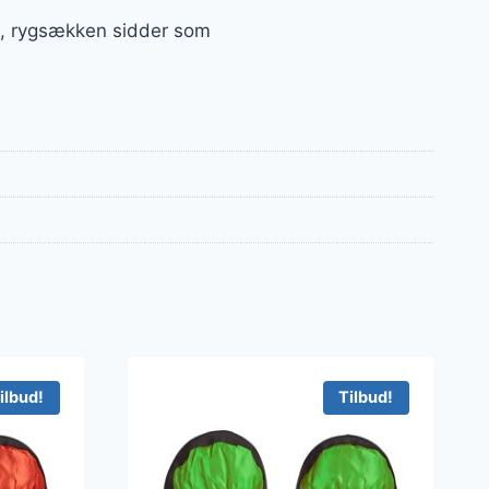
æt, rygsækken sidder som
ilbud!
Tilbud!