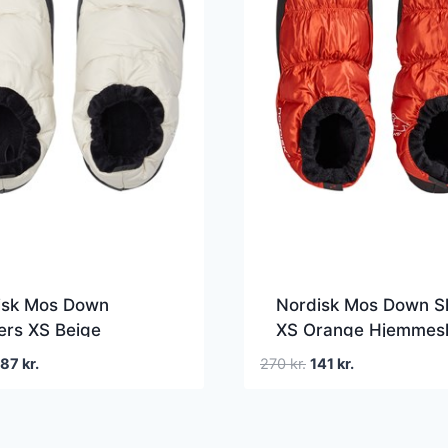
isk Mos Down
Nordisk Mos Down S
ers XS Beige
XS Orange Hjemmes
mesko
en
Den
Den
Den
287
kr.
270
kr.
141
kr.
prindelige
aktuelle
oprindelige
aktuelle
ris
pris
pris
pris
ar:
er:
var:
er: