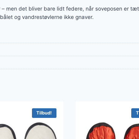
v – men det bliver bare lidt federe, når soveposen er t
i bålet og vandrestøvlerne ikke gnaver.
Tilbud!
T