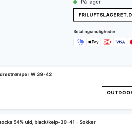
På lager
pris
pris
FRILUFTSLAGERET.
var:
er:
270 kr..
141 kr
Betalingsmuligheder
ndrestrømper W 39-42
OUTDOOR
socks 54% uld, black/kelp-39-41 - Sokker