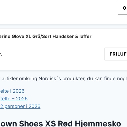
O
ino Glove XL Grå/Sort Handsker & luffer
Den
r.
FRILU
delige
aktuelle
pris
er:
ge artikler omkring Nordisk´s produkter, du kan finde nog
..
166 kr..
elte i 2026
telte – 2026
l 2 personer i 2026
Down Shoes XS Rød Hjemmesko