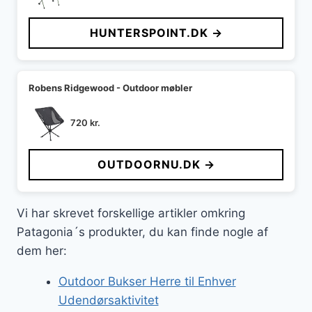
oprindelige
aktuelle
pris
pris
HUNTERSPOINT.DK →
var:
er:
699 kr..
589 kr..
Robens Ridgewood - Outdoor møbler
720
kr.
OUTDOORNU.DK →
Vi har skrevet forskellige artikler omkring
Patagonia´s produkter, du kan finde nogle af
dem her:
Outdoor Bukser Herre til Enhver
Udendørsaktivitet