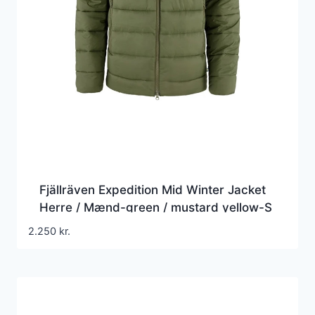
Fjällräven Expedition Mid Winter Jacket
Herre / Mænd-green / mustard yellow-S
– Vinterjakker til mænd
2.250
kr.