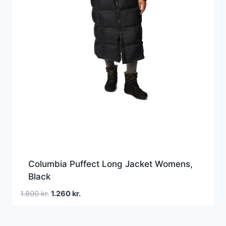
Columbia Puffect Long Jacket Womens,
Black
Den
Den
1.800
kr.
1.260
kr.
oprindelige
aktuelle
pris
pris