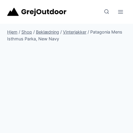
Fortsæt
til
indhold
Hjem
/
Shop
/
Beklædning
/
Vinterjakker
/
Patagonia Mens
Isthmus Parka, New Navy