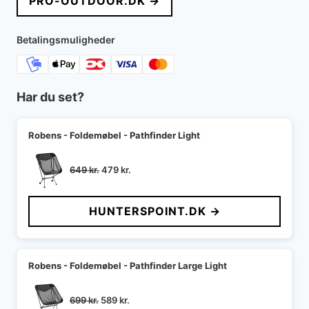
PRO-OUTDOOR.DK →
Betalingsmuligheder
Har du set?
Robens - Foldemøbel - Pathfinder Light
Den
Den
649
kr.
479
kr.
oprindelige
aktuelle
pris
pris
HUNTERSPOINT.DK →
var:
er:
649 kr..
479 kr..
Robens - Foldemøbel - Pathfinder Large Light
Den
Den
699
kr.
589
kr.