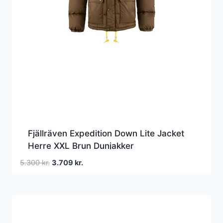
Fjällräven Expedition Down Lite Jacket
Herre XXL Brun Dunjakker
Den
Den
5.300
kr.
3.709
kr.
oprindelige
aktuelle
pris
pris
var:
er:
5.300 kr..
3.709 kr..