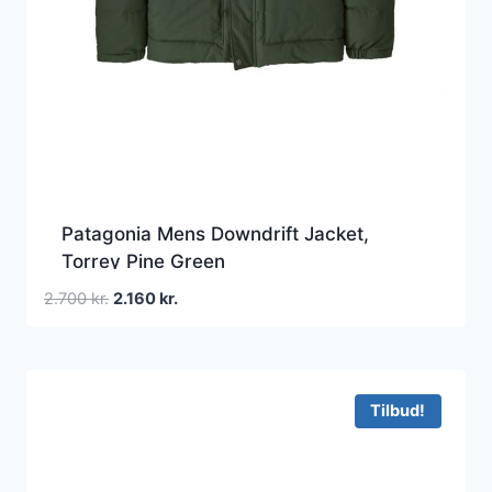
Patagonia Mens Downdrift Jacket,
Torrey Pine Green
Den
Den
2.700
kr.
2.160
kr.
oprindelige
aktuelle
pris
pris
var:
er:
2.700 kr..
2.160 kr..
Tilbud!