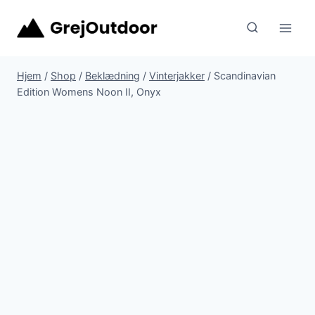
Fortsæt
til
indhold
Hjem
/
Shop
/
Beklædning
/
Vinterjakker
/
Scandinavian
Edition Womens Noon II, Onyx