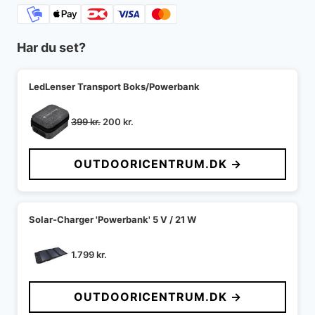
Har du set?
LedLenser Transport Boks/Powerbank
Den
Den
399
kr.
200
kr.
oprindelige
aktuelle
pris
pris
OUTDOORICENTRUM.DK →
var:
er:
399 kr..
200 kr..
Solar-Charger 'Powerbank' 5 V / 21 W
1.799
kr.
OUTDOORICENTRUM.DK →