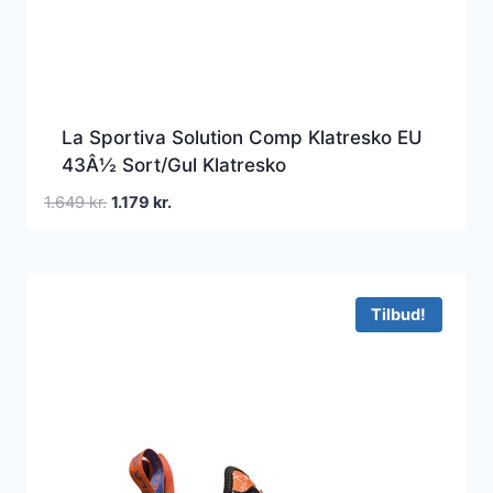
La Sportiva Solution Comp Klatresko EU
43Â½ Sort/Gul Klatresko
Den
Den
1.649
kr.
1.179
kr.
oprindelige
aktuelle
pris
pris
var:
er:
1.649 kr..
1.179 kr..
Tilbud!