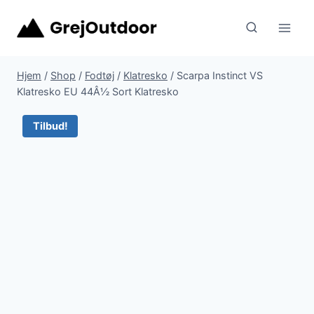
Fortsæt
til
indhold
Hjem
/
Shop
/
Fodtøj
/
Klatresko
/
Scarpa Instinct VS
Klatresko EU 44Â½ Sort Klatresko
Tilbud!