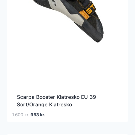
Scarpa Booster Klatresko EU 39
Sort/Orange Klatresko
Den
Den
1.600
kr.
953
kr.
oprindelige
aktuelle
pris
pris