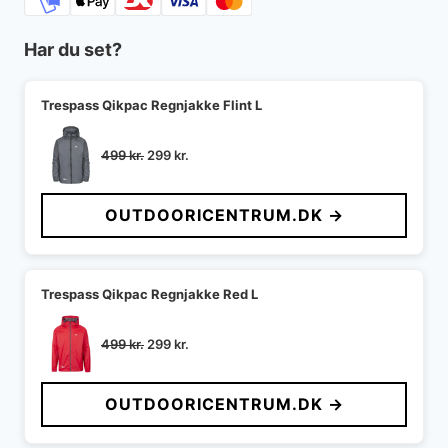
Har du set?
Trespass Qikpac Regnjakke Flint L
Den
Den
499
kr.
299
kr.
oprindelige
aktuelle
pris
pris
OUTDOORICENTRUM.DK →
var:
er:
499 kr..
299 kr..
Trespass Qikpac Regnjakke Red L
Den
Den
499
kr.
299
kr.
oprindelige
aktuelle
pris
pris
OUTDOORICENTRUM.DK →
var:
er:
499 kr..
299 kr..