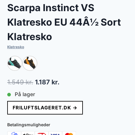
Scarpa Instinct VS
Klatresko EU 44Â½ Sort
Klatresko
Klatresko
Den
Den
1.549
kr.
1.187
kr.
oprindelige
aktuelle
På lager
pris
pris
FRILUFTSLAGERET.DK →
var:
er:
1.549 kr..
1.187 kr..
Betalingsmuligheder