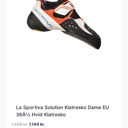
La Sportiva Solution Klatresko Dame EU
36Â½ Hvid Klatresko
Den
Den
1.599
kr.
1.144
kr.