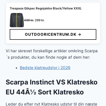
Trespass Qikpac Regnjakke Black/Yellow XXXL
Den
Den
499
kr.
299
kr.
oprindelige
aktuelle
pris
pris
OUTDOORICENTRUM.DK →
var:
er:
499 kr..
299 kr..
Vi har skrevet forskellige artikler omkring Scarpa
´s produkter, du kan finde nogle af dem her:
Bedste klatreudstyr i 2026
Scarpa Instinct VS Klatresko
EU 44Â½ Sort Klatresko
Leder du efter nyt Klatresko udstyr til din næste