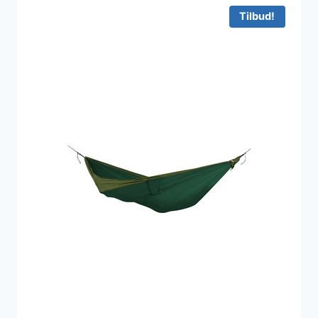
419 kr..
411 kr..
Tilbud!