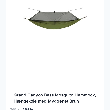
Grand Canyon Bass Mosquito Hammock,
Hængekøje med Myggenet Brun
Hængekøjer
Den
Den
369
kr.
294
kr.