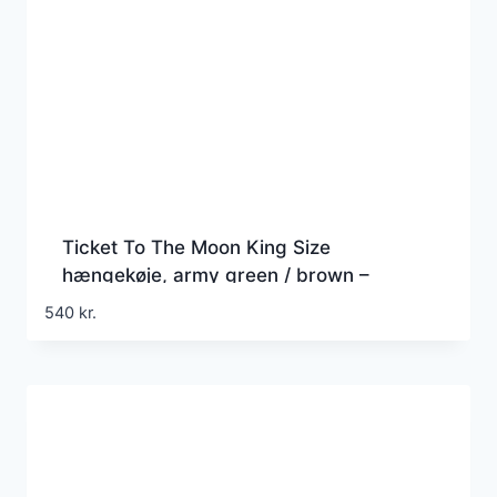
Ticket To The Moon King Size
hængekøje, army green / brown –
Hængekøje
540
kr.