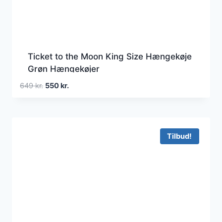
Ticket to the Moon King Size Hængekøje
Grøn Hængekøjer
Den
Den
649
kr.
550
kr.
oprindelige
aktuelle
pris
pris
var:
er:
649 kr..
550 kr..
Tilbud!