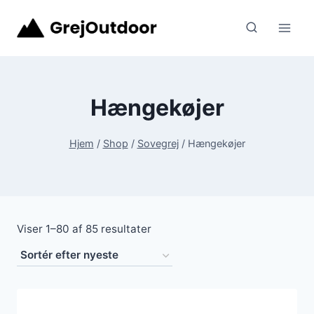
Fortsæt
til
indhold
Hængekøjer
Hjem
/
Shop
/
Sovegrej
/
Hængekøjer
Sorteret
Viser 1–80 af 85 resultater
efter
seneste