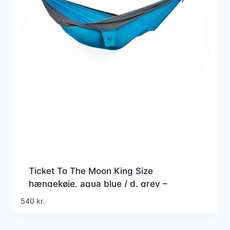
Ticket To The Moon King Size
hængekøje, aqua blue / d. grey –
Hængekøje
540
kr.