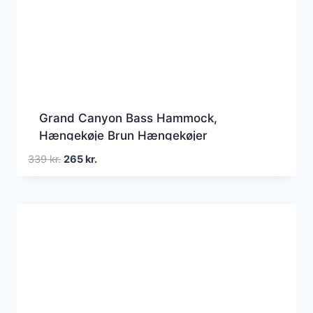
Grand Canyon Bass Hammock,
Hængekøje Brun Hængekøjer
Den
Den
339
kr.
265
kr.
oprindelige
aktuelle
pris
pris
var:
er:
339 kr..
265 kr..