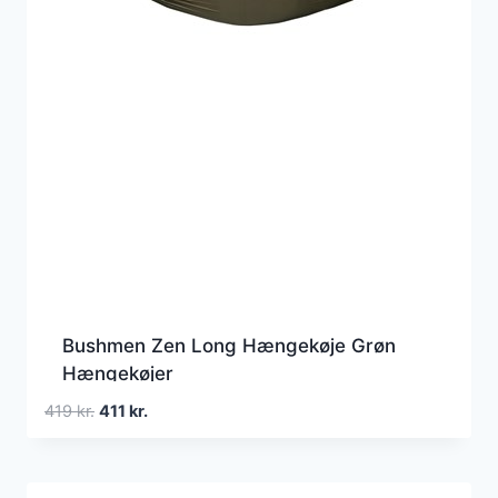
Bushmen Zen Long Hængekøje Grøn
Hængekøjer
Den
Den
419
kr.
411
kr.
oprindelige
aktuelle
pris
pris
var:
er: