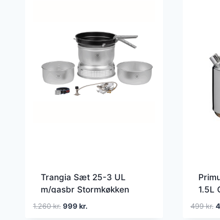
Trangia Sæt 25-3 UL
Primu
m/gasbr Stormkøkken
1.5L 
med gasbrænder
Den
Den
D
1.260
kr.
999
kr.
499
kr.
oprindelige
aktuelle
o