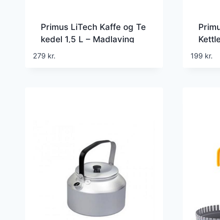
Primus LiTech Kaffe og Te
Primu
kedel 1,5 L – Madlaving
Kettl
Madl
279
kr.
199
kr.