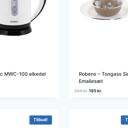
ic MWC-100 elkedel
Robens – Tongass Si
Emaljesæt
Den
Den
204
kr.
195
kr.
oprindelige
aktuelle
pris
pris
var:
er:
204 kr..
195 kr..
Tilbud!
T