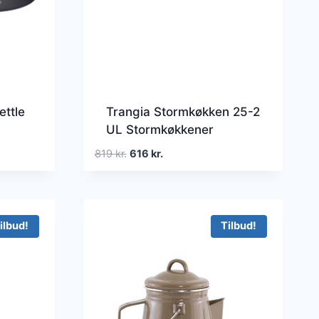
ettle
Trangia Stormkøkken 25-2
UL Stormkøkkener
Den
Den
819
kr.
616
kr.
oprindelige
aktuelle
pris
pris
var:
er:
819 kr..
616 kr..
ilbud!
Tilbud!