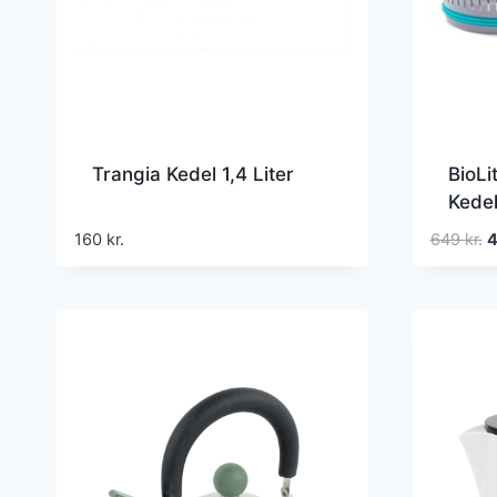
Trangia Kedel 1,4 Liter
BioL
Kede
Tilbe
D
160
kr.
649
kr.
o
p
v
6