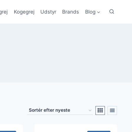
grej
Kogegrej
Udstyr
Brands
Blog