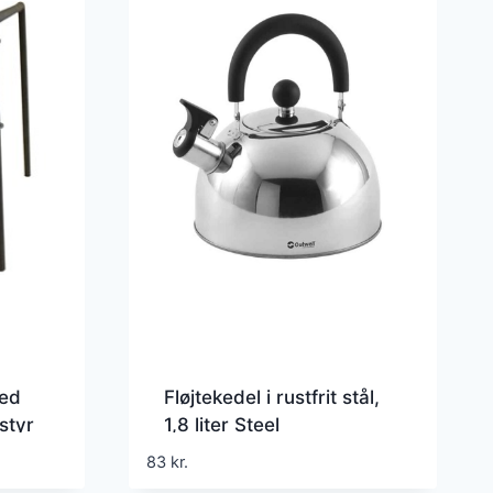
ged
Fløjtekedel i rustfrit stål,
styr
1,8 liter Steel
83
kr.