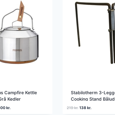
s Campfire Kettle
Stabilotherm 3-Leg
Grå Kedler
Cooking Stand Bålud
en
Den
Den
Den
400
kr.
219
kr.
138
kr.
prindelige
aktuelle
oprindelige
aktuelle