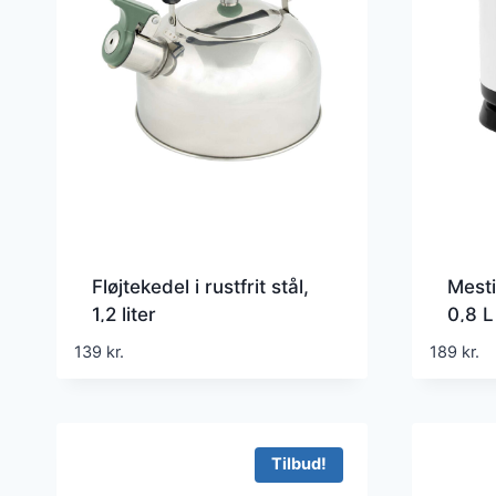
Fløjtekedel i rustfrit stål,
Mest
1,2 liter
0,8 L
139
kr.
189
kr.
Tilbud!