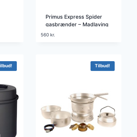
Primus Express Spider
gasbrænder – Madlaving
560
kr.
ilbud!
Tilbud!