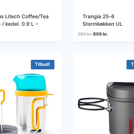
s Litech Coffee/Tea
Trangia 25-6
e / kedel, 0,9 L –
Stormkøkken UL
aving
Aluminium
Den
Den
960
kr.
899
kr.
oprindelige
aktuelle
pris
pris
var:
er:
960 kr..
899 kr..
Tilbud!
T