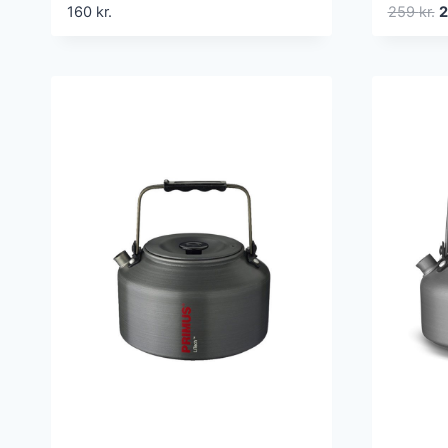
D
160
kr.
259
kr.
o
p
v
2