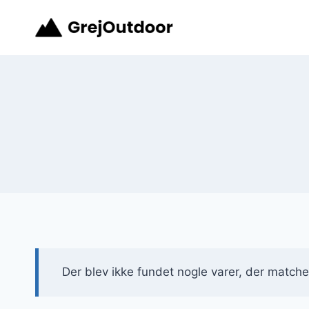
Fortsæt
til
indhold
Der blev ikke fundet nogle varer, der matcher