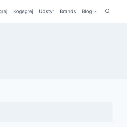
grej
Kogegrej
Udstyr
Brands
Blog