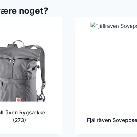
være noget?
ällräven Rygsække
(273)
Fjällräven Sovepos