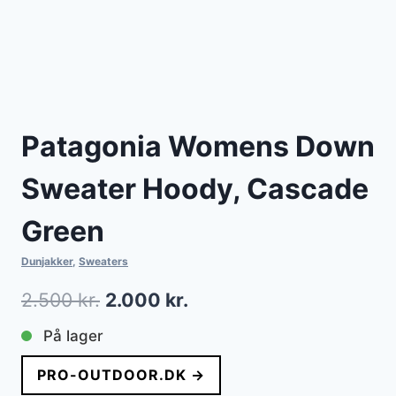
Patagonia Womens Down
Sweater Hoody, Cascade
Green
Dunjakker
,
Sweaters
Den
Den
2.500
kr.
2.000
kr.
oprindelige
aktuelle
På lager
pris
pris
PRO-OUTDOOR.DK →
var:
er: