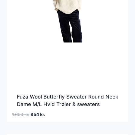
Fuza Wool Butterfly Sweater Round Neck
Dame M/L Hvid Trøjer & sweaters
Den
Den
1.600
kr.
854
kr.
oprindelige
aktuelle
pris
pris