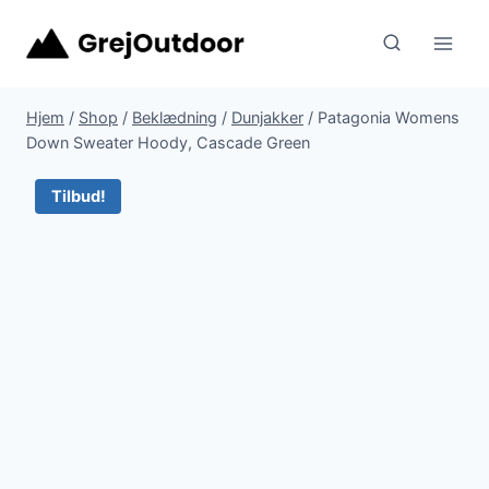
Fortsæt
til
indhold
Hjem
/
Shop
/
Beklædning
/
Dunjakker
/
Patagonia Womens
Down Sweater Hoody, Cascade Green
Tilbud!