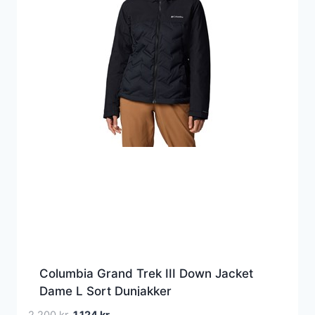
Columbia Grand Trek III Down Jacket
Dame L Sort Dunjakker
Den
Den