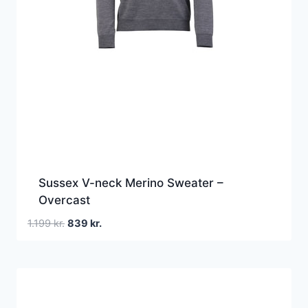
Sussex V-neck Merino Sweater –
Overcast
Den
Den
1.199
kr.
839
kr.
oprindelige
aktuelle
pris
pris
var:
er:
1.199 kr..
839 kr..