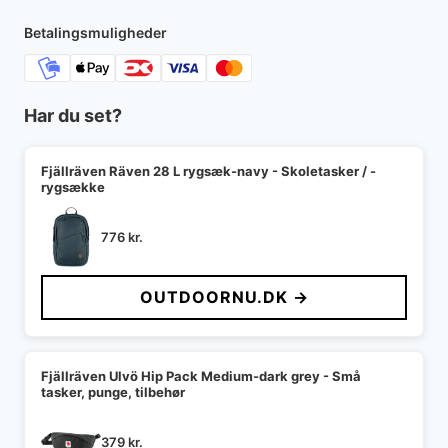
2.500 kr..
2.000 kr..
Betalingsmuligheder
Har du set?
Fjällräven Räven 28 L rygsæk-navy - Skoletasker / -
rygsække
776
kr.
OUTDOORNU.DK →
Fjällräven Ulvö Hip Pack Medium-dark grey - Små
tasker, punge, tilbehør
379
kr.