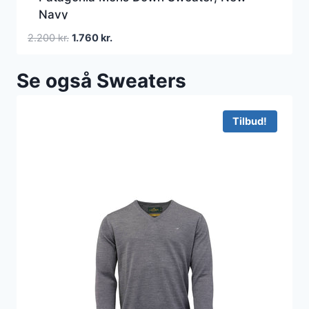
Navy
Den
Den
2.200
kr.
1.760
kr.
oprindelige
aktuelle
pris
pris
Se også Sweaters
var:
er:
2.200 kr..
1.760 kr..
Tilbud!