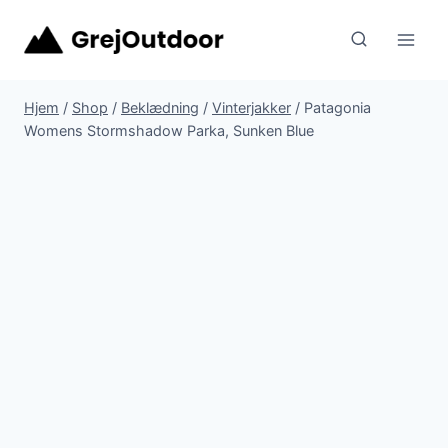
Fortsæt
til
indhold
Hjem
/
Shop
/
Beklædning
/
Vinterjakker
/
Patagonia
Womens Stormshadow Parka, Sunken Blue