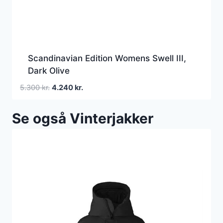
Scandinavian Edition Womens Swell III,
Dark Olive
Den
Den
5.300
kr.
4.240
kr.
oprindelige
aktuelle
pris
pris
Se også Vinterjakker
var:
er:
5.300 kr..
4.240 kr..