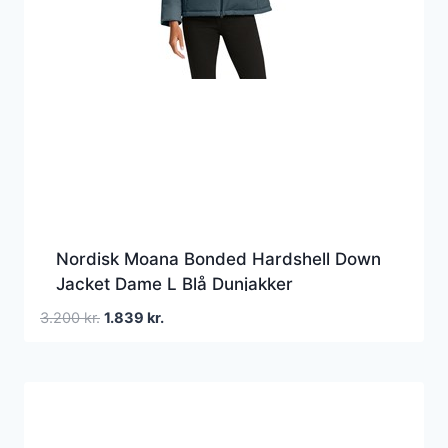
Nordisk Moana Bonded Hardshell Down
Jacket Dame L Blå Dunjakker
Den
Den
3.200
kr.
1.839
kr.
oprindelige
aktuelle
pris
pris
var:
er:
3.200 kr..
1.839 kr..