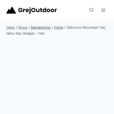
Fortsæt
til
indhold
Hjem
/
Shop
/
Beklædning
/
Hatte
/
Salomon Mountain hat,
rainy day (beige) – Hat