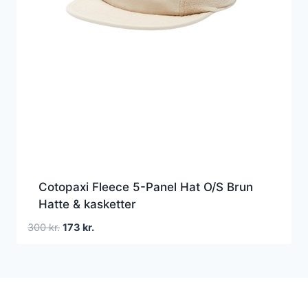
Cotopaxi Fleece 5-Panel Hat O/S Brun
Hatte & kasketter
Den
Den
300
kr.
173
kr.
oprindelige
aktuelle
pris
pris
var:
er:
300 kr..
173 kr..